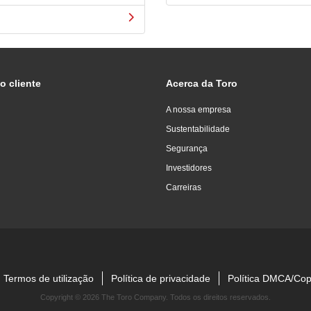
o cliente
Acerca da Toro
A nossa empresa
Sustentabilidade
Segurança
Investidores
Carreiras
Termos de utilização
Política de privacidade
Política DMCA/Cop
Copyright ©
2026 The Toro Company. Todos os direitos reservados.