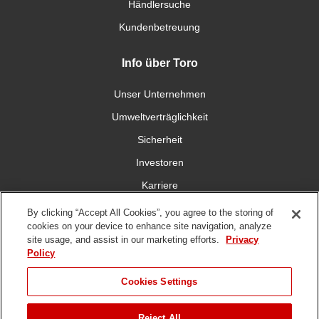
Händlersuche
Kundenbetreuung
Info über Toro
Unser Unternehmen
Umweltverträglichkeit
Sicherheit
Investoren
Karriere
By clicking “Accept All Cookies”, you agree to the storing of
Verbinden Sie sich mit uns
cookies on your device to enhance site navigation, analyze
site usage, and assist in our marketing efforts.
Privacy
Policy
Cookies Settings
DMCA,
Nutzungsbedingungen
Datenschutzrichtlinie
Hinweisgeberschutzgese
Reject All