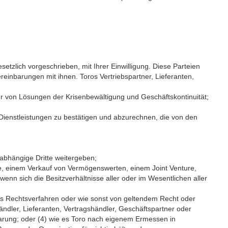
etzlich vorgeschrieben, mit Ihrer Einwilligung. Diese Parteien
einbarungen mit ihnen. Toros Vertriebspartner, Lieferanten,
ter von Lösungen der Krisenbewältigung und Geschäftskontinuität;
 Dienst­leistungen zu bestätigen und abzurechnen, die von den
abhängige Dritte weitergeben;
, einem Verkauf von Vermögenswerten, einem Joint Venture,
enn sich die Besitzverhältnisse aller oder im Wesentlichen aller
res Rechts­verfahren oder wie sonst von geltendem Recht oder
ler, Lieferanten, Vertrags­händler, Geschäfts­­partner oder
arung; oder (4) wie es Toro nach eigenem Ermessen in