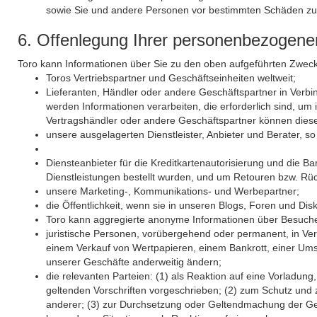
sowie Sie und andere Personen vor bestimmten Schäden zu
6. Offenlegung Ihrer personenbezogene
Toro kann Informationen über Sie zu den oben aufgeführten Zwe
Toros Vertriebspartner und Geschäftseinheiten weltweit;
Lieferanten, Händler oder andere Geschäftspartner in Verbind
werden Informationen verarbeiten, die erforderlich sind, um
Vertragshändler oder andere Geschäftspartner können dies
unsere ausgelagerten Dienstleister, Anbieter und Berater, s
Diensteanbieter für die Kreditkartenautorisierung und die Ba
Dienst­leistungen bestellt wurden, und um Retouren bzw. Rü
unsere Marketing-, Kommunikations- und Werbepartner;
die Öffentlichkeit, wenn sie in unseren Blogs, Foren und 
Toro kann aggregierte anonyme Informationen über Besucher
juristische Personen, vorübergehend oder permanent, in 
einem Verkauf von Wertpapieren, einem Bankrott, einer Umstr
unserer Geschäfte anderweitig ändern;
die relevanten Parteien: (1) als Reaktion auf eine Vorladun
geltenden Vorschriften vor­geschrieben; (2) zum Schutz und z
anderer; (3) zur Durchsetzung oder Geltend­machung der Ge