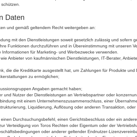
 schützen.
n Daten
cken und gemäß geltendem Recht weitergeben an:
ung mit den Dienstleistungen soweit gesetzlich zulässig und sofern ges
 ihre Funktionen durchzuführen und in Übereinstimmung mit unseren Ver
e Informationen für Marketing- und Werbezwecke verwenden.
o wie Anbieter von kaufmännischen Dienstleistungen, IT-Berater, Anbie
nk, die die Kreditkarte ausgestellt hat, um Zahlungen für Produkte und
ckerstattungen zu ermöglichen;
Diskussionsgruppen Angaben gemacht haben;
 und Nutzer der Dienstleistungen an Vertriebspartner oder konzernun
Verbindung mit einem Unternehmenszusammenschluss, einer Übernahme
ukturierung, Liquidierung, Auflösung oder anderen Transaktion, oder w
g, einen Durch­suchungs­befehl, einen Gerichtsbeschluss oder ein ande
ur Verteidigung von Toros Rechten oder Eigentum oder der Vertriebshänd
schäfts­bedingungen oder anderer geltender Endnutzer-Lizenz­vereinb