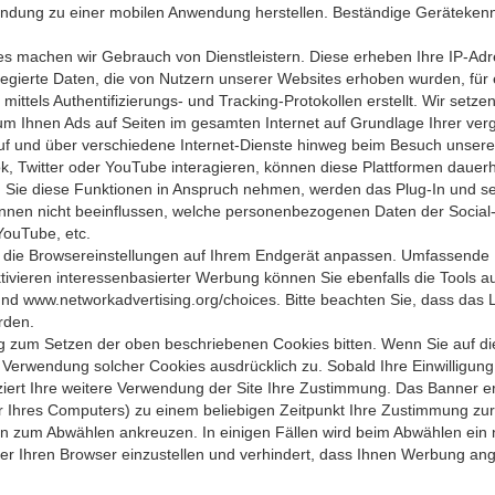
indung zu einer mobilen Anwendung herstellen. Beständige Geräteken
es machen wir Gebrauch von Dienstleistern. Diese erheben Ihre IP-Adr
aggregierte Daten, die von Nutzern unserer Websites erhoben wurden,
 mittels Authentifizierungs- und Tracking-Protokollen erstellt. Wir s
 um Ihnen Ads auf Seiten im gesamten Internet auf Grundlage Ihrer ve
auf und über verschiedene Internet-Dienste hinweg beim Besuch unsere
, Twitter oder YouTube interagieren, können diese Plattformen dauerh
 Sie diese Funktionen in Anspruch nehmen, werden das Plug-In und sei
können nicht beeinflussen, welche personen­bezogenen Daten der Social
YouTube, etc.
ie die Browsereinstellungen auf Ihrem Endgerät anpassen. Umfassende 
ivieren interessenbasierter Werbung können Sie ebenfalls die Tools a
m, und www.networkadvertising.org/choices. Bitte beachten Sie, dass d
rden.
g zum Setzen der oben beschriebenen Cookies bitten. Wenn Sie auf die
Verwendung solcher Cookies ausdrücklich zu. Sobald Ihre Einwilligung 
iziert Ihre weitere Verwendung der Site Ihre Zustimmung. Das Banner er
er Ihres Computers) zu einem beliebigen Zeitpunkt Ihre Zustimmung zu
 zum Abwählen ankreuzen. In einigen Fällen wird beim Abwählen ein 
er Ihren Browser einzustellen und verhindert, dass Ihnen Werbung ang