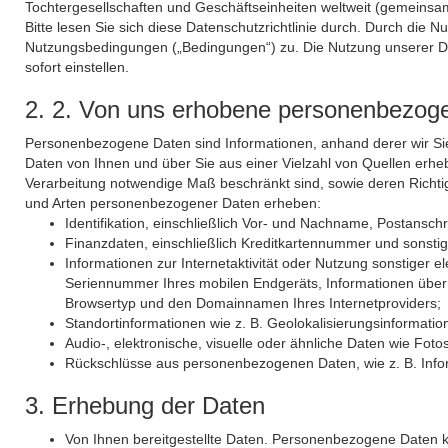
Tochter­gesellschaften und Geschäftseinheiten weltweit (gemeinsam
Bitte lesen Sie sich diese Datenschutzrichtlinie durch. Durch di
Nutzungsbedingungen („Bedingungen“) zu. Die Nutzung unserer Dien
sofort einstellen.
2. 2. Von uns erhobene personenbezog
Personenbezogene Daten sind Informationen, anhand derer wir Sie i
Daten von Ihnen und über Sie aus einer Vielzahl von Quellen erhe
Verarbeitung notwendige Maß beschränkt sind, sowie deren Richtig
und Arten personenbezogener Daten erheben:
Identifikation, einschließlich Vor- und Nachname, Postansch
Finanzdaten, einschließlich Kreditkartennummer und sonstige
Informationen zur Internetaktivität oder Nutzung sonstiger 
Seriennummer Ihres mobilen Endgeräts, Informationen über I
Browsertyp und den Domainnamen Ihres Internetproviders;
Standortinformationen wie z. B. Geolokalisierungsinformatio
Audio-, elektronische, visuelle oder ähnliche Daten wie F
Rückschlüsse aus personenbezogenen Daten, wie z. B. Inform
3. Erhebung der Daten
Von Ihnen bereitgestellte Daten. Personenbezogene Daten kö