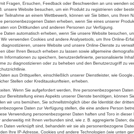
 mit Fragen, Ersuchen, Feedback oder Beschwerden an uns wenden od
B. unsere Website besuchen, um ein Produkt zu registrieren oder besti
er Teilnahme an einem Wettbewerb, können wir Sie bitten, uns Ihren 
re personenbezogenen Daten erheben, wenn Sie eines unserer Produkte 
ten von Drittkunden und anderen Personen zur Verfügung.
Daten automatisch erheben, wenn Sie unsere Website besuchen, und z
. Wir verwenden Cookies und andere Analysetools, um Ihre Online-Erfa
diagnostizieren, unsere Website und unsere Online-Dienste zu verwal
en über Ihren Besuch erheben zu lassen sowie allgemeine demografis
formationen zu speichern, benutzerdefinierte, personalisierte Inhalte b
 zu diagnostizieren oder zu beheben und den Benutzerzugriff zu ver
utzrichtlinie.
n aus Drittquellen, einschließlich unserer Dienst­leister, wie Google A
cher Stellen oder Kreditauskunfteien, erheben.
eiten. Wenn Sie aufgefordert werden, Ihre personenbezogenen Daten 
ur Bereitstellung eines Aspekts unserer Dienste benötigen, können Si
n wir uns bemühen, Sie schnellstmöglich über die Identität der drit
nbezogene Daten zur Verfügung stellen, die eine andere Person betref
iese Verwendung personenbezogener Daten haften und Toro in dieser Hi
 anderweitig mit Ihnen verbunden sind, wie z. B. aggregierte Daten; 
Daten verknüpft sind, behandeln wir sie als personenbezogene Daten; a
erden Ihre IP-Adresse, Cookies und andere Technologien (wie unten ge