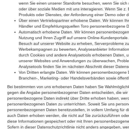
wenn Sie einen unserer Standorte besuchen, wenn Sie sich
oder über soziale Medien mit uns interagieren. Wenn Sie z. 
Produkts oder Dienstes, der Anforderung einer Demo oder d
Über einen Vertriebspartner erhobene Daten. Wir können Ih
Händler und Empfehlungsquellen Toro personenbezogene Da
Automatisch erhobene Daten. Wir können personenbezogene 
Nutzung und Ihren Zugriff auf unsere Online-Kundenportale
Besuch auf unserer Website zu erheben, Serverprobleme zu 
Werbe­kampagnen zu bewerten, Analyseanbieter Information
durch Cookies und andere Analysetools erhobenen Daten, um In
unserer Websites und Anwendungen zu überwachen, Probleme
Analysetools finden Sie im nächsten Abschnitt dieser Datensch
Von Dritten erlangte Daten. Wir können personenbezogene Date
Branchen-, Marketing- oder Handelsverbänden sowie öffentli
Bei bestimmten von uns erhobenen Daten haben Sie Wahlmöglichk
gegen die Angabe personen­bezogener Daten entscheiden, die wir z
personenbezogene Daten indirekt über Dritte erhoben haben, werde
personen­bezogenen Daten zu unterrichten. Soweit Sie uns persone
personenbezogenen Daten bereitzustellen, in vollem Umfang für d
auch Daten erhoben werden, die nicht auf Sie zurückzuführen oder
diese Informationen gespeichert oder mit Ihren personenbezogenen 
Sofern in dieser Datenschutzrichtlinie nicht anders angegeben, w