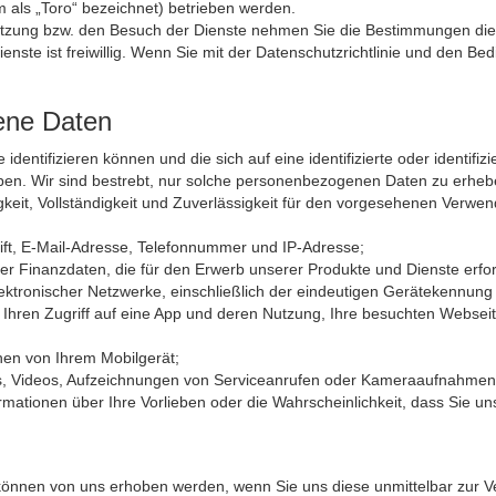
 als „Toro“ bezeichnet) betrieben werden.
e Nutzung bzw. den Besuch der Dienste nehmen Sie die Bestimmungen die
ste ist freiwillig. Wenn Sie mit der Datenschutzrichtlinie und den Be
ene Daten
dentifizieren können und die sich auf eine identifizierte oder identi
ben. Wir sind bestrebt, nur solche personenbezogenen Daten zu erhebe
keit, Vollständigkeit und Zuverlässigkeit für den vorgesehenen Verw
rift, E-Mail-Adresse, Telefonnummer und IP-Adresse;
r Finanzdaten, die für den Erwerb unserer Produkte und Dienste erford
elektronischer Netzwerke, einschließlich der eindeutigen Gerätekennun
hren Zugriff auf eine App und deren Nutzung, Ihre besuchten Webseite
nen von Ihrem Mobilgerät;
otos, Videos, Aufzeichnungen von Serviceanrufen oder Kameraaufnahm
ationen über Ihre Vorlieben oder die Wahrscheinlichkeit, dass Sie u
nnen von uns erhoben werden, wenn Sie uns diese unmittelbar zur Ver