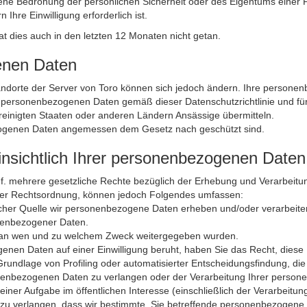
ne Bedrohung der persönlichen Sicherheit oder des Eigentums einer Per
 Ihre Einwilligung erforderlich ist.
t dies auch in den letzten 12 Monaten nicht getan.
genen Daten
Standorte der Server von Toro können sich jedoch ändern. Ihre perso
 personenbezogenen Daten gemäß dieser Datenschutz­richtlinie und f
ereinigten Staaten oder anderen Ländern Ansässige übermitteln.
ezogenen Daten angemessen dem Gesetz nach geschützt sind.
insichtlich Ihrer personenbezogenen Daten
f. mehrere gesetzliche Rechte bezüglich der Erhebung und Verarbeit
hrer Rechtsordnung, können jedoch Folgendes umfassen:
cher Quelle wir personenbezogene Daten erheben und/oder verarbeite
nenbezogener Daten.
 an wen und zu welchem Zweck weitergegeben wurden.
enen Daten auf einer Einwilligung beruht, haben Sie das Recht, diese E
undlage von Profiling oder automatisierter Entscheidungsfindung, die
nenbezogenen Daten zu verlangen oder der Verarbeitung Ihrer persone
iner Aufgabe im öffentlichen Interesse (einschließlich der Verarbeitun
 zu verlangen, dass wir bestimmte, Sie betreffende personenbezogene