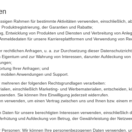
en
sigen Rahmen für bestimmte Aktivitäten verwenden, einschließlich, abe
 Produktregistrierung, der Garantien und Rabatte;
ting, Entwicklung von Produkten und Diensten und Verbreitung von Anle
 Anmeldedaten für unsere Karriereplattformen und Verwendung von Recr
 rechtlichen Anfragen, u. a. zur Durchsetzung dieser Datenschutzrichtl
 Eigentum und zur Wahrung von Interessen, darunter Aufdeckung von Be
ungen;
ortung Ihrer Anfragen; und
, mobilen Anwendungen und Support.
r mehreren der folgenden Rechtsgrundlagen verarbeiten:
erialien, einschließlich Marketing- und Werbe­materialien, entscheiden
enden. Sie können Ihre Einwilligung jederzeit widerrufen.
ten verwenden, um einen Vertrag zwischen uns und Ihnen bzw. einem 
 Daten für unsere berechtigten Interessen verwenden, einschließlich d
erhütung und Aufdeckung von Betrug, der Gewährleistung der Netzwerk
cher Personen: Wir können Ihre personenbezogenen Daten verwenden, um