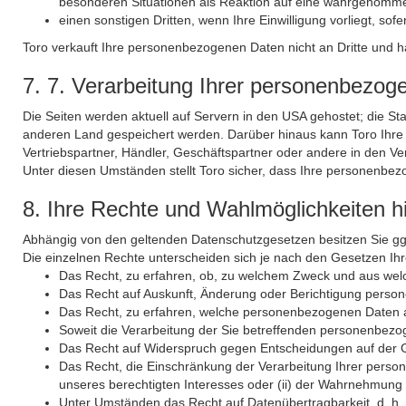
besonderen Situationen als Reaktion auf eine wahr­ge­nomme
einen sonstigen Dritten, wenn Ihre Einwilligung vorliegt, sofern
Toro verkauft Ihre personenbezogenen Daten nicht an Dritte und ha
7. 7. Verarbeitung Ihrer personenbezo
Die Seiten werden aktuell auf Servern in den USA gehostet; die 
anderen Land gespeichert werden. Darüber hinaus kann Toro Ihre
Vertriebs­partner, Händler, Geschäftspartner oder andere in den V
Unter diesen Umständen stellt Toro sicher, dass Ihre personenb
8. Ihre Rechte und Wahlmöglichkeiten h
Abhängig von den geltenden Datenschutzgesetzen besitzen Sie gg
Die einzelnen Rechte unterscheiden sich je nach den Gesetzen I
Das Recht, zu erfahren, ob, zu welchem Zweck und aus wel
Das Recht auf Auskunft, Änderung oder Berichtigung perso
Das Recht, zu erfahren, welche personenbezogenen Daten
Soweit die Verarbeitung der Sie betreffenden personen­bezog
Das Recht auf Widerspruch gegen Entscheidungen auf der Gr
Das Recht, die Einschränkung der Verarbeitung Ihrer perso
unseres berechtigten Interesses oder (ii) der Wahrnehmung e
Unter Umständen das Recht auf Datenübertragbarkeit, d. h.