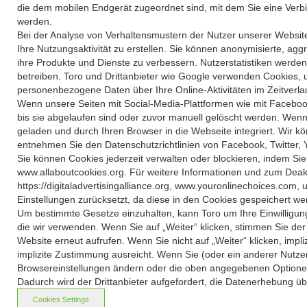
die dem mobilen Endgerät zugeordnet sind, mit dem Sie eine Verb
werden.
Bei der Analyse von Verhaltensmustern der Nutzer unserer Websit
Ihre Nutzungsaktivität zu erstellen. Sie können anonymisierte, 
ihre Produkte und Dienste zu verbessern. Nutzerstatistiken werden
betreiben. Toro und Drittanbieter wie Google verwenden Cookies,
personenbezogene Daten über Ihre Online-Aktivitäten im Zeitverl
Wenn unsere Seiten mit Social-Media-Plattformen wie mit Facebook
bis sie abgelaufen sind oder zuvor manuell gelöscht werden. Wenn
geladen und durch Ihren Browser in die Webseite integriert. Wir 
entnehmen Sie den Datenschutz­richtlinien von Facebook, Twitter, 
Sie können Cookies jederzeit verwalten oder blockieren, indem S
www.allaboutcookies.org. Für weitere Informationen und zum Deakt
https://digitaladvertisingalliance.org, www.youronlinechoices.co
Einstellungen zurücksetzt, da diese in den Cookies gespeichert we
Um bestimmte Gesetze einzuhalten, kann Toro um Ihre Einwilligun
die wir verwenden. Wenn Sie auf „Weiter“ klicken, stimmen Sie der 
Website erneut aufrufen. Wenn Sie nicht auf „Weiter“ klicken, impl
implizite Zustimmung ausreicht. Wenn Sie (oder ein anderer Nutz
Browsereinstellungen ändern oder die oben angegebenen Optionen
Dadurch wird der Drittanbieter aufgefordert, die Datenerhebung üb
Cookies Settings