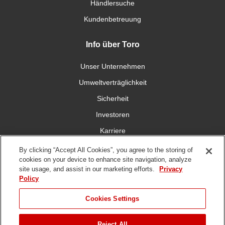
Händlersuche
Kundenbetreuung
Info über Toro
Unser Unternehmen
Umweltverträglichkeit
Sicherheit
Investoren
Karriere
By clicking “Accept All Cookies”, you agree to the storing of
Verbinden Sie sich mit uns
cookies on your device to enhance site navigation, analyze
site usage, and assist in our marketing efforts.
Privacy
Policy
Cookies Settings
DMCA,
Nutzungsbedingungen
Datenschutzrichtlinie
Hinweisgeberschutzgese
Reject All