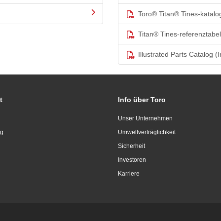
Toro® Titan® Tines-katalo
Titan® Tines-referenztabel
Illustrated Parts Catalog (I
t
Info über Toro
Unser Unternehmen
ng
Umweltverträglichkeit
Sicherheit
Investoren
Karriere