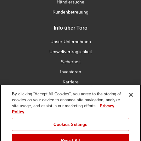
Händlersuche
Kundenbetreuung
Info über Toro
Unser Unternehmen
Umweltverträglichkeit
Sicherheit
Investoren
Karriere
By clicking “Accept All Cookies”, you agree to the storing of
Verbinden Sie sich mit uns
cookies on your device to enhance site navigation, analyze
site usage, and assist in our marketing efforts.
Privacy
Policy
Cookies Settings
DMCA,
Nutzungsbedingungen
Datenschutzrichtlinie
Hinweisgeberschutzgese
Reject All