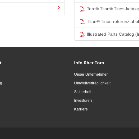
Toro® Titan® Tines-katalo
Titan® Tines-referenztabel
Illustrated Parts Catalog (I
t
Info über Toro
Unser Unternehmen
ng
Umweltverträglichkeit
Sicherheit
Investoren
Karriere