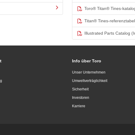
Toro® Titan® Tines-katalo
Titan® Tines-referenztabel
Illustrated Parts Catalog (I
t
Info über Toro
Unser Unternehmen
ng
Umweltverträglichkeit
Sicherheit
Investoren
Karriere