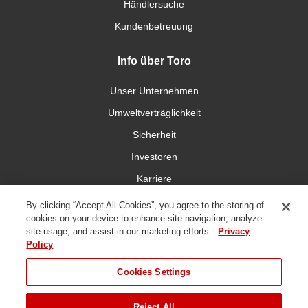
Händlersuche
Kundenbetreuung
Info über Toro
Unser Unternehmen
Umweltverträglichkeit
Sicherheit
Investoren
Karriere
By clicking “Accept All Cookies”, you agree to the storing of
Verbinden Sie sich mit uns
cookies on your device to enhance site navigation, analyze
site usage, and assist in our marketing efforts.
Privacy
Policy
Cookies Settings
DMCA,
Nutzungsbedingungen
Datenschutzrichtlinie
Hinweisgeberschutzgese
Reject All