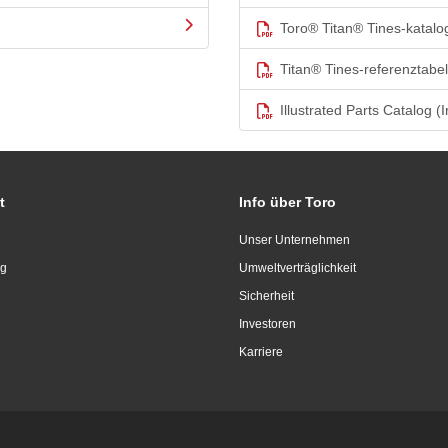
Toro® Titan® Tines-katalo
Titan® Tines-referenztabel
Illustrated Parts Catalog (I
t
Info über Toro
Unser Unternehmen
ng
Umweltverträglichkeit
Sicherheit
Investoren
Karriere