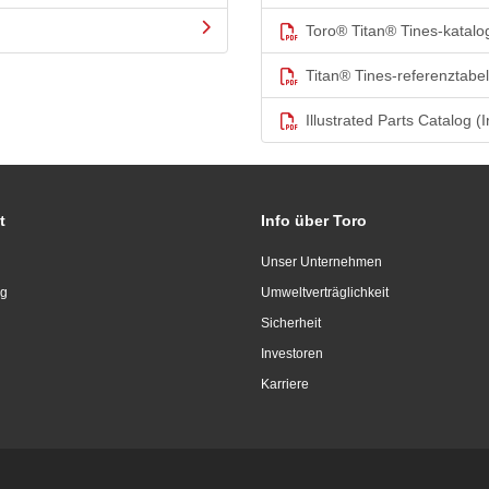
Toro® Titan® Tines-katalo
Titan® Tines-referenztabel
Illustrated Parts Catalog (I
t
Info über Toro
Unser Unternehmen
ng
Umweltverträglichkeit
Sicherheit
Investoren
Karriere