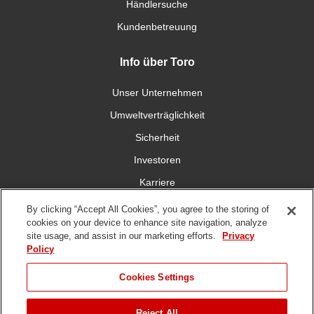
Händlersuche
Kundenbetreuung
Info über Toro
Unser Unternehmen
Umweltverträglichkeit
Sicherheit
Investoren
Karriere
By clicking “Accept All Cookies”, you agree to the storing of
Verbinden Sie sich mit uns
cookies on your device to enhance site navigation, analyze
site usage, and assist in our marketing efforts.
Privacy
Policy
Cookies Settings
DMCA,
Nutzungsbedingungen
Datenschutzrichtlinie
Hinweisgeberschutzgese
Reject All