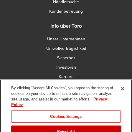
Händlersuche
Kundenbetreuung
Info über Toro
Unser Unternehmen
Umweltverträglichkeit
Sicherheit
Investoren
Karriere
By clicking “Accept All Cookies”, you agree to the storing of
Verbinden Sie sich mit uns
cookies on your device to enhance site navigation, analyze
site usage, and assist in our marketing efforts.
Privacy
Policy
Cookies Settings
DMCA,
Nutzungsbedingungen
Datenschutzrichtlinie
Hinweisgeberschutzgese
Reject All