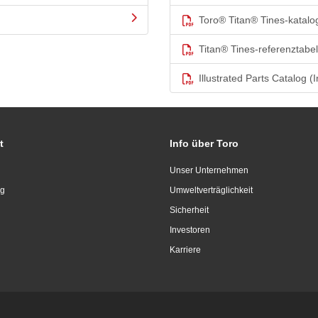
Toro® Titan® Tines-katalo
Titan® Tines-referenztabel
Illustrated Parts Catalog (I
t
Info über Toro
Unser Unternehmen
ng
Umweltverträglichkeit
Sicherheit
Investoren
Karriere