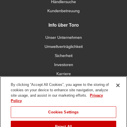
Händlersuche
Kundenbetreuung
Info über Toro
Unser Unternehmen
Umweltverträglichkeit
Sicherheit
Investoren
Karriere
By clicking “Accept All Cookies”, you agree to the storing of
Verbinden Sie sich mit uns
cookies on your device to enhance site navigation, analyze
site usage, and assist in our marketing efforts.
Privacy
Policy
Cookies Settings
DMCA,
Nutzungsbedingungen
Datenschutzrichtlinie
Hinweisgeberschutzgese
Reject All