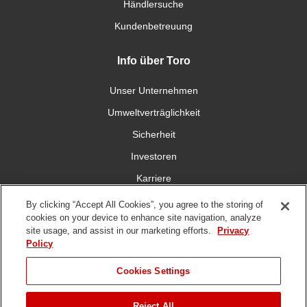
Händlersuche
Kundenbetreuung
Info über Toro
Unser Unternehmen
Umweltverträglichkeit
Sicherheit
Investoren
Karriere
By clicking “Accept All Cookies”, you agree to the storing of
Verbinden Sie sich mit uns
cookies on your device to enhance site navigation, analyze
site usage, and assist in our marketing efforts.
Privacy
Policy
Cookies Settings
DMCA,
Nutzungsbedingungen
Datenschutzrichtlinie
Hinweisgeberschutzgese
Reject All