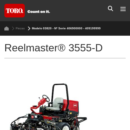
Piezas
Modelo 03820 - Nº Serie 406900000 - 409199999
Reelmaster® 3555-D