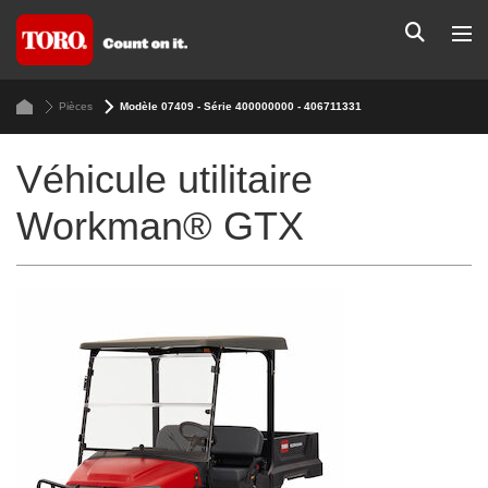
Pièces
Modèle 07409 - Série 400000000 - 406711331
Véhicule utilitaire
Workman® GTX