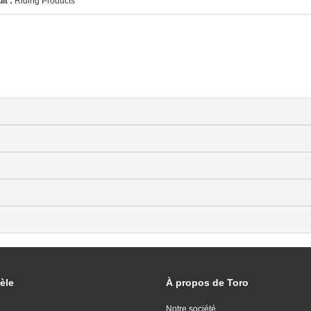
it :
Riding Products
èle
À propos de Toro
Notre société