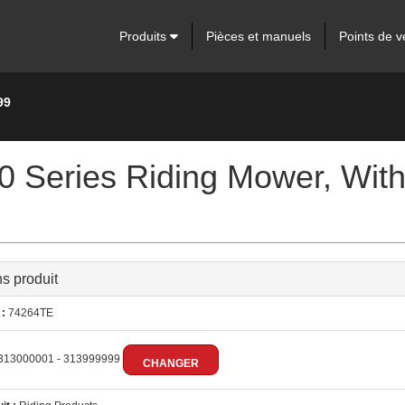
Produits
Pièces et manuels
Points de v
99
000 Series Riding Mower, 
ns produit
:
74264TE
313000001 - 313999999
CHANGER