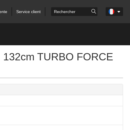
ente
Service client
With 132cm TURBO FORCE