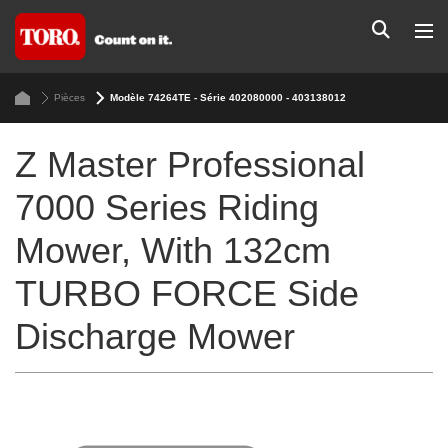
Pièces
Modèle 74264TE - Série 402080000 - 403138012
Z Master Professional
7000 Series Riding
Mower, With 132cm
TURBO FORCE Side
Discharge Mower