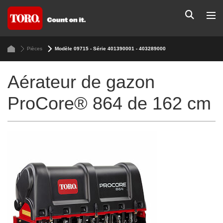
Pièces
Modèle 09715 - Série 401390001 - 403289000
Aérateur de gazon
ProCore® 864 de 162 cm