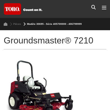
Pièces
Modèle 30695 - Série 405700000 - 406799999
Groundsmaster® 7210