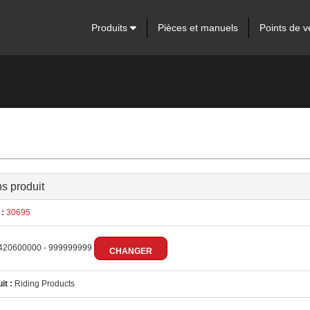
Produits
Pièces et manuels
Points de v
ns produit
:
30695
420600000 - 999999999
CHANGER
it :
Riding Products