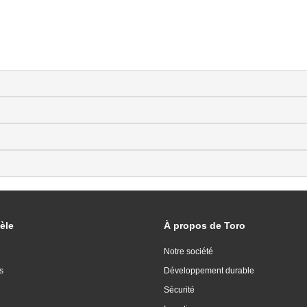
èle
À propos de Toro
Notre société
s
Développement durable
Sécurité