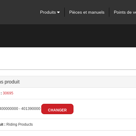
Produits
Pièces et manuels
Points de v
ns produit
:
30695
400000000 - 401390000
CHANGER
it :
Riding Products