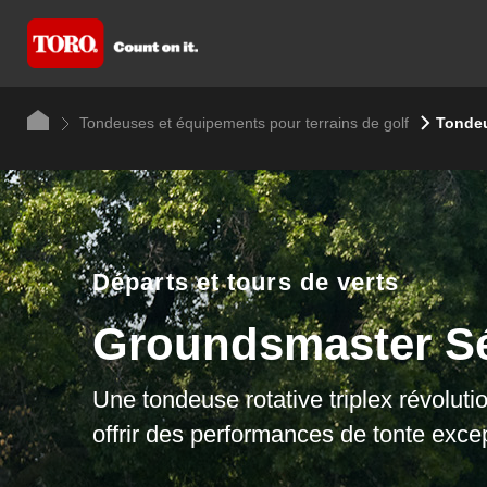
Tondeuses et équipements pour terrains de golf
Tondeu
Départs et tours de verts
Groundsmaster Sé
Une tondeuse rotative triplex révolut
offrir des performances de tonte excep