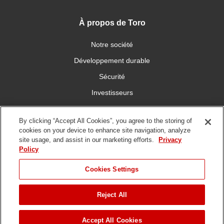
À propos de Toro
Notre société
Développement durable
Sécurité
Investisseurs
Carrières
By clicking “Accept All Cookies”, you agree to the storing of
cookies on your device to enhance site navigation, analyze
Connectez-vous avec nous
site usage, and assist in our marketing efforts.
Privacy
Policy
Cookies Settings
Reject All
Conditions
Politique de
DMCA/Politique des
d'utilisation
confidentialité
copyrights
Copyright ©
2026 La société Toro. Tous droits réservés.
Accept All Cookies