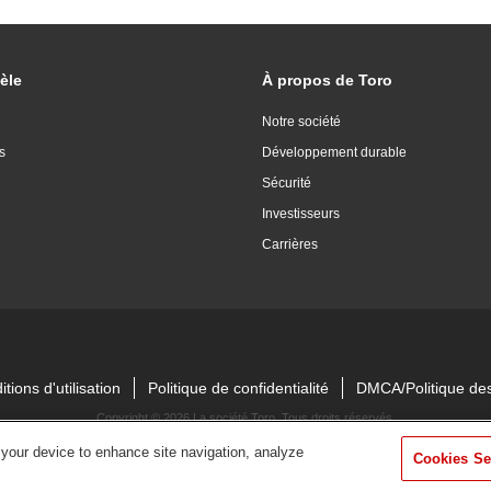
èle
À propos de Toro
Notre société
s
Développement durable
Sécurité
Investisseurs
Carrières
tions d'utilisation
Politique de confidentialité
DMCA/Politique des
Copyright ©
2026 La société Toro. Tous droits réservés.
 your device to enhance site navigation, analyze
Cookies Se