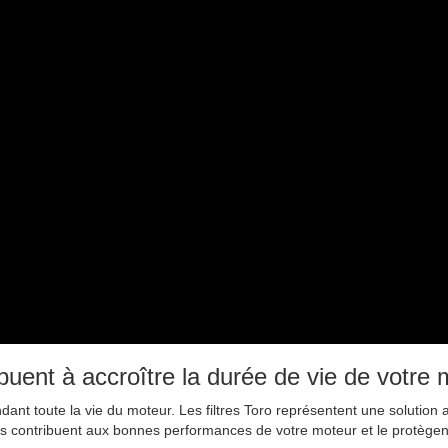
buent à accroître la durée de vie de votre 
ant toute la vie du moteur. Les filtres Toro représentent une solution a
 ils contribuent aux bonnes performances de votre moteur et le protègen