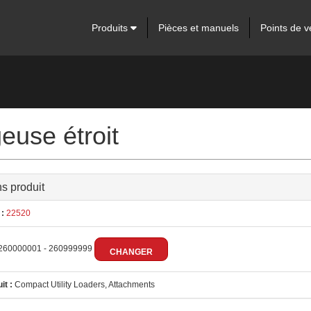
Produits
Pièces et manuels
Points de v
euse étroit
ns produit
:
22520
260000001 - 260999999
CHANGER
it :
Compact Utility Loaders, Attachments