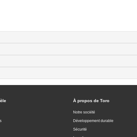
èle
À propos de Toro
Notre société
s
Développement durable
Sécurité