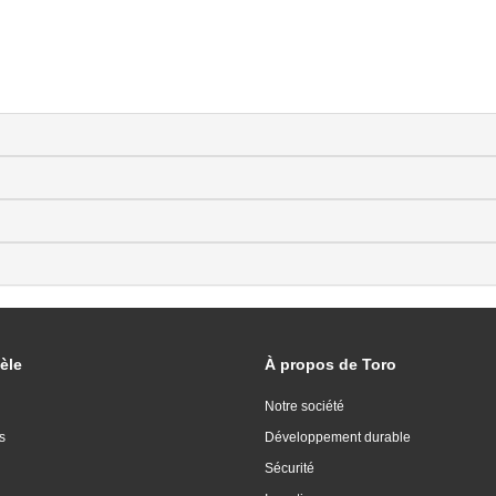
èle
À propos de Toro
Notre société
s
Développement durable
Sécurité