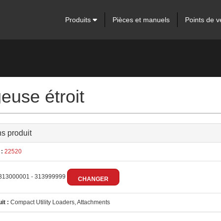
Produits
Pièces et manuels
Points de v
euse étroit
ns produit
:
22520
313000001 - 313999999
CHANGER
it :
Compact Utility Loaders, Attachments