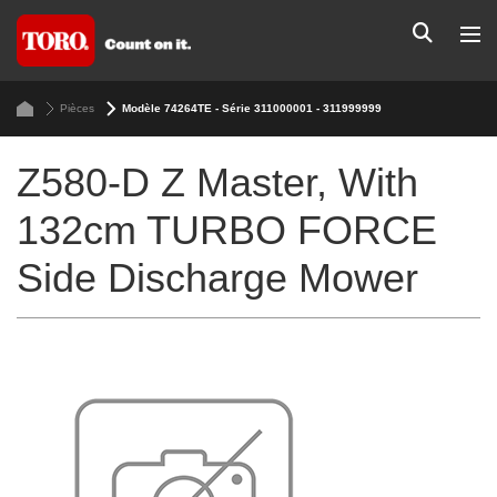
Pièces
Modèle 74264TE - Série 311000001 - 311999999
Z580-D Z Master, With
132cm TURBO FORCE
Side Discharge Mower