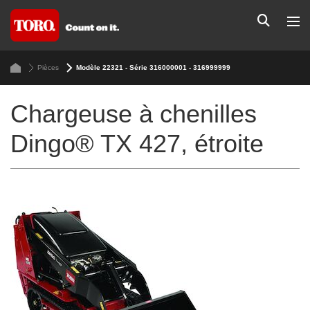
Pièces
Modèle 22321 - Série 316000001 - 316999999
Chargeuse à chenilles
Dingo® TX 427, étroite