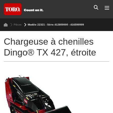
Pièces
Modèle 22321 - Série 412800000 - 416599999
Chargeuse à chenilles
Dingo® TX 427, étroite