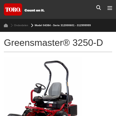
Onderdelen
Model 04384 - Serie 312000601 - 312999999
Greensmaster® 3250-D