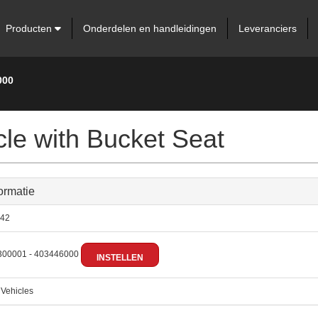
Producten
Onderdelen en handleidingen
Leveranciers
000
le with Bucket Seat
ormatie
42
00001 - 403446000
INSTELLEN
:
Vehicles