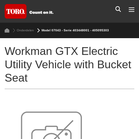
Onderdelen
Model 07043 - Serie 403448001 - 405095303
Workman GTX Electric
Utility Vehicle with Bucket
Seat