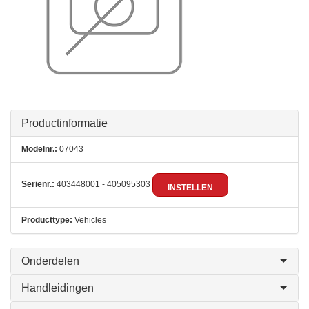
Productinformatie
Modelnr.:
07043
Serienr.:
403448001 - 405095303
INSTELLEN
Producttype:
Vehicles
Onderdelen
Handleidingen