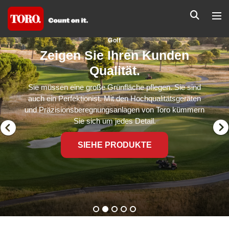
Golf
Zeigen Sie Ihren Kunden
Qualität.
Sie müssen eine große Grünfläche pflegen. Sie sind
auch ein Perfektionist. Mit den Hochqualitätsgeräten
und Präzisions­beregnungsanlagen von Toro kümmern
Sie sich um jedes Detail.
SIEHE PRODUKTE