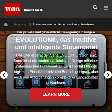
Beregnung
Privatanwender und Garten und Landschaftsbauer
Für private und gewerbliche Beregnungslösungen
EVOLUTION®, das intuitive
und intelligente Steuergerät
Das Steuergerät der Serie EVOLUTION von Toro
kombiniert ein modernes, intuitives Design mit einer
umfangreichen Funktionalität. Es ist perfekt für den
täglichen Einsatz im privaten Bereich geeignet, aber
auch den Anforderungen komplexerer Landschaften
gewachsen.
LEARN MORE