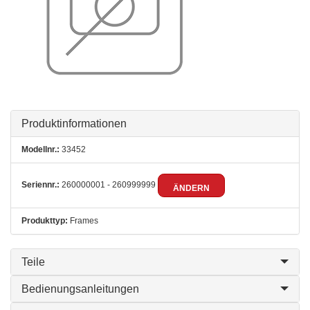
Produktinformationen
Modellnr.:
33452
Seriennr.:
260000001 - 260999999
ÄNDERN
Produkttyp:
Frames
Teile
Bedienungsanleitungen