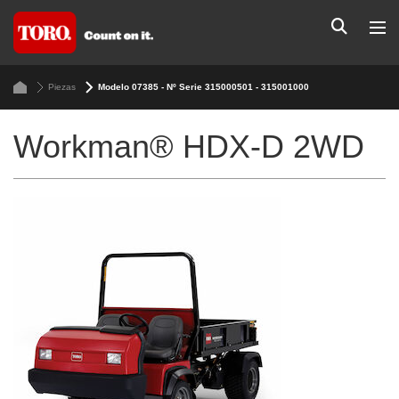
Piezas
Modelo 07385 - Nº Serie 315000501 - 315001000
Workman® HDX-D 2WD