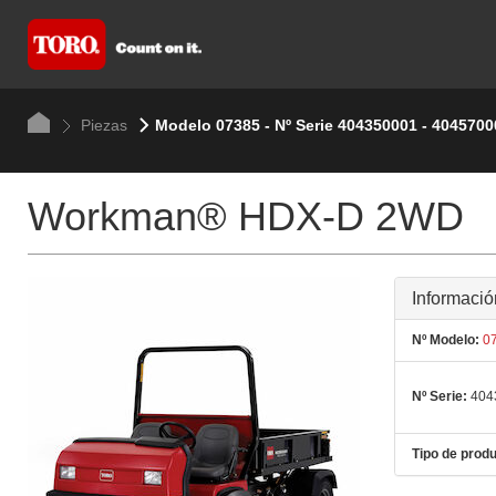
Piezas
Modelo 07385 - Nº Serie 404350001 - 4045700
Workman® HDX-D 2WD
Informació
Nº Modelo:
07
Nº Serie:
404
Tipo de produ