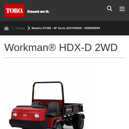
Piezas
Modelo 07385 - Nº Serie 420700000 - 999999999
Workman® HDX-D 2WD