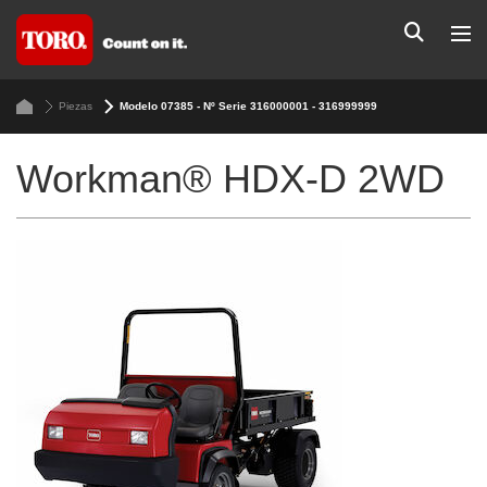
Piezas
Modelo 07385 - Nº Serie 316000001 - 316999999
Workman® HDX-D 2WD