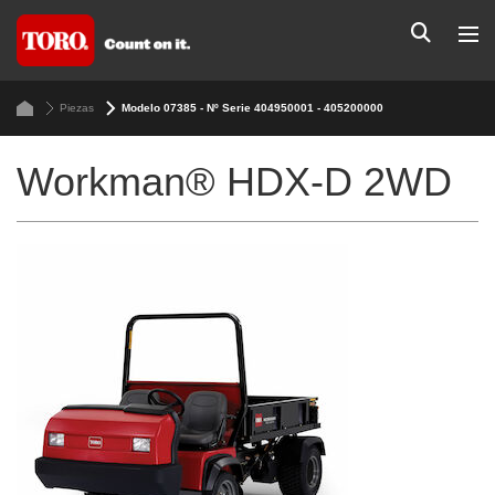
Piezas
Modelo 07385 - Nº Serie 404950001 - 405200000
Workman® HDX-D 2WD