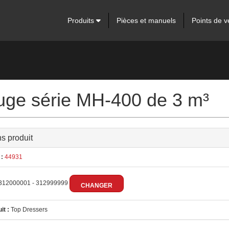
Produits
Pièces et manuels
Points de v
fuge série MH-400 de 3 m³
ns produit
:
44931
312000001 - 312999999
CHANGER
it :
Top Dressers