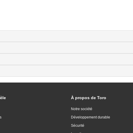
èle
À propos de Toro
Notre société
s
Développement durable
Sécurité