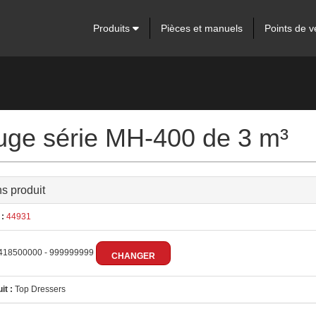
Produits
Pièces et manuels
Points de v
fuge série MH-400 de 3 m³
ns produit
:
44931
418500000 - 999999999
CHANGER
it :
Top Dressers