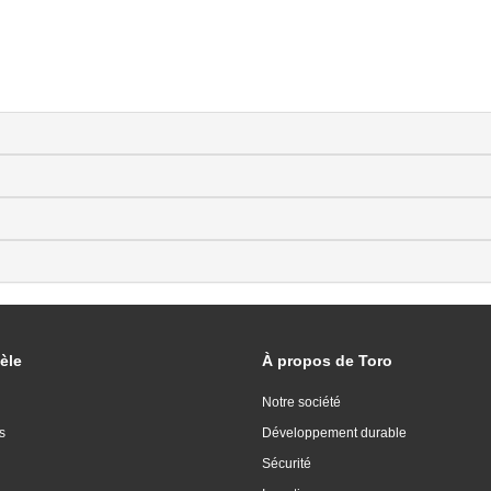
èle
À propos de Toro
Notre société
s
Développement durable
Sécurité