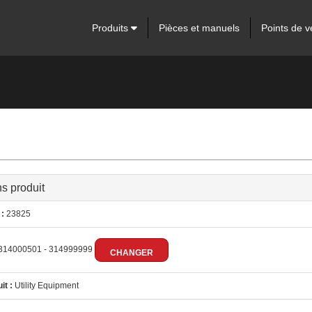
Produits
Pièces et manuels
Points de v
ns produit
:
23825
314000501 - 314999999
CHANGER
it :
Utility Equipment