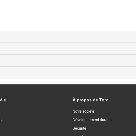
èle
À propos de Toro
Notre société
s
Développement durable
Sécurité