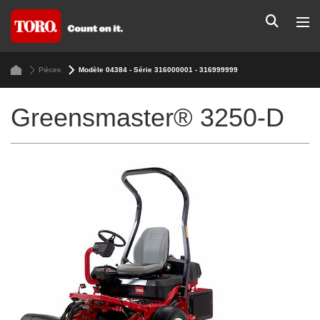
Pièces
Modèle 04384 - Série 316000001 - 316999999
Greensmaster® 3250-D