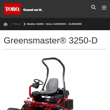
Pièces
Modèle 04384 - Série 314003001 - 314004000
Greensmaster® 3250-D