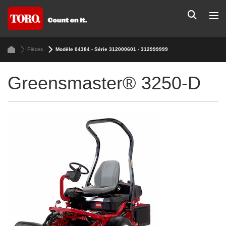
Pièces
Modèle 04384 - Série 312000601 - 312999999
Greensmaster® 3250-D