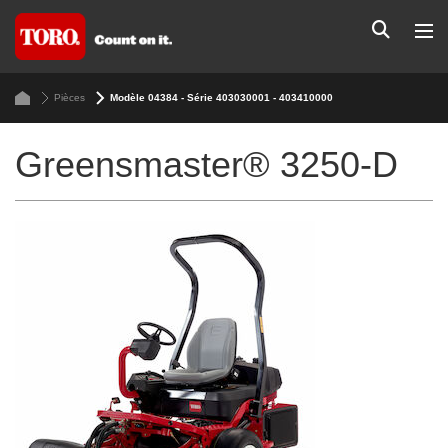
Pièces
Modèle 04384 - Série 403030001 - 403410000
Greensmaster® 3250-D